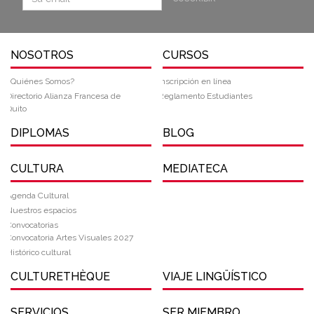
NOSOTROS
CURSOS
¿Quiénes Somos?
Inscripción en línea
Directorio Alianza Francesa de
Reglamento Estudiantes
Quito
DIPLOMAS
BLOG
CULTURA
MEDIATECA
Agenda Cultural
Nuestros espacios
Convocatorias
Convocatoria Artes Visuales 2027
Histórico cultural
CULTURETHÈQUE
VIAJE LINGÜÍSTICO
SERVICIOS
SER MIEMBRO