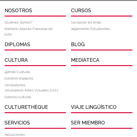
NOSOTROS
CURSOS
¿Quiénes Somos?
Inscripción en línea
Directorio Alianza Francesa de
Reglamento Estudiantes
Quito
DIPLOMAS
BLOG
CULTURA
MEDIATECA
Agenda Cultural
Nuestros espacios
Convocatorias
Convocatoria Artes Visuales 2027
Histórico cultural
CULTURETHÈQUE
VIAJE LINGÜÍSTICO
SERVICIOS
SER MIEMBRO
Traducciones