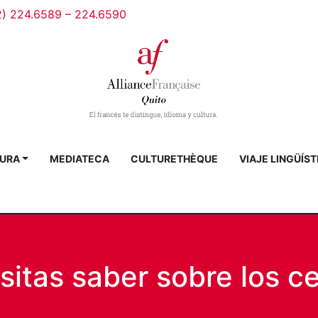
2) 224.6589 – 224.6590
URA
MEDIATECA
CULTURETHÈQUE
VIAJE LINGÜÍST
sitas saber sobre los ce