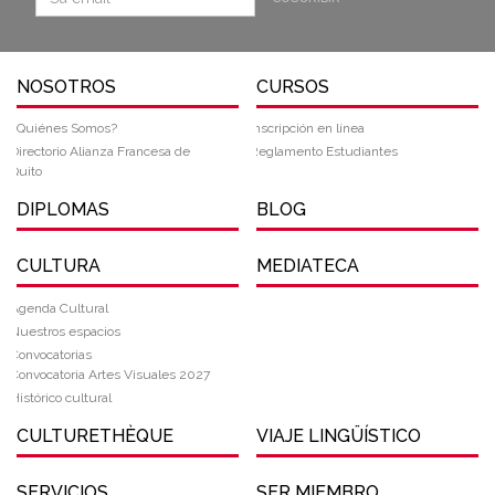
NOSOTROS
CURSOS
¿Quiénes Somos?
Inscripción en línea
Directorio Alianza Francesa de
Reglamento Estudiantes
Quito
DIPLOMAS
BLOG
CULTURA
MEDIATECA
Agenda Cultural
Nuestros espacios
Convocatorias
Convocatoria Artes Visuales 2027
Histórico cultural
CULTURETHÈQUE
VIAJE LINGÜÍSTICO
SERVICIOS
SER MIEMBRO