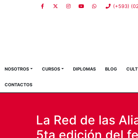
(+593) (0
NOSOTROS
CURSOS
DIPLOMAS
BLOG
CULT
CONTACTOS
La Red de las Al
5ta edición del f