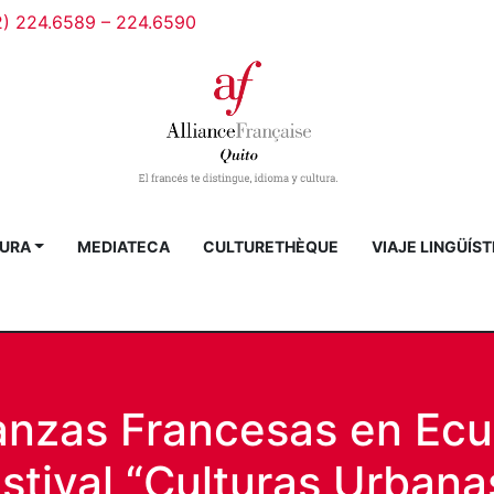
2) 224.6589 – 224.6590
URA
MEDIATECA
CULTURETHÈQUE
VIAJE LINGÜÍST
ianzas Francesas en Ecu
estival “Culturas Urbana