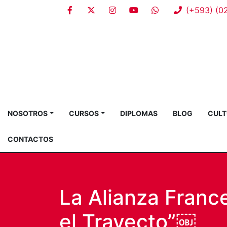
(+593) (0
NOSOTROS
CURSOS
DIPLOMAS
BLOG
CULT
CONTACTOS
La Alianza Franc
el Trayecto”￼