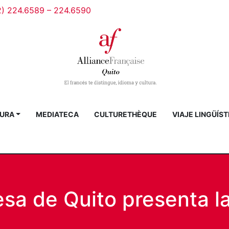
2) 224.6589 – 224.6590
URA
MEDIATECA
CULTURETHÈQUE
VIAJE LINGÜÍST
esa de Quito presenta l