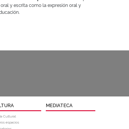
ral y escrita como la expresión oral y
Educación.
LTURA
MEDIATECA
a Cultural
ros espacios
atorias