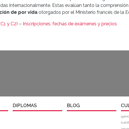
adas internacionalmente. Estas evalúan tanto la comprensión o
ción de por vida
otorgados por el Ministerio francés de la 
C1 y C2)
–
Inscripciones, fechas
de exámenes y precios
DIPLOMAS
BLOG
CU
Agend
Nuest
Convoc