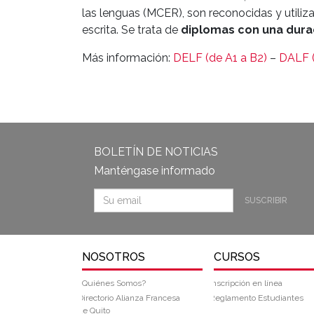
las lenguas (MCER), son reconocidas y utiliz
escrita. Se trata de
diplomas con una dura
Más información:
DELF (de A1 a B2)
–
DALF (
BOLETÍN DE NOTICIAS
Manténgase informado
SUSCRIBIR
NOSOTROS
CURSOS
¿Quiénes Somos?
Inscripción en línea
Directorio Alianza Francesa
Reglamento Estudiantes
de Quito