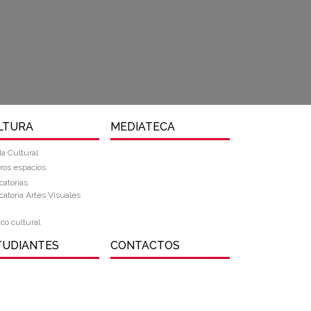
LTURA
MEDIATECA
a Cultural
ros espacios
atorias
atoria Artes Visuales
ico cultural
TUDIANTES
CONTACTOS