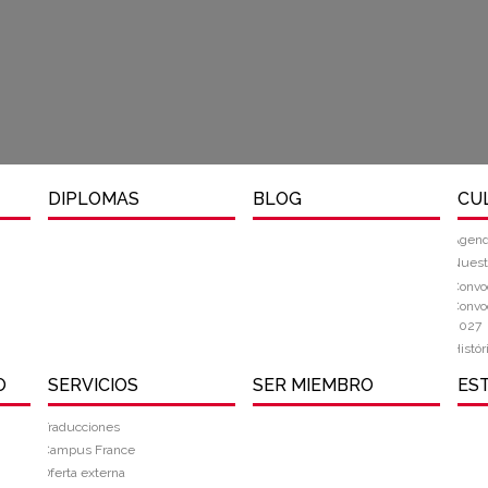
DIPLOMAS
BLOG
CU
Agend
Nuest
Convoc
Convoc
2027
Histór
O
SERVICIOS
SER MIEMBRO
ES
Traducciones
Campus France
Oferta externa