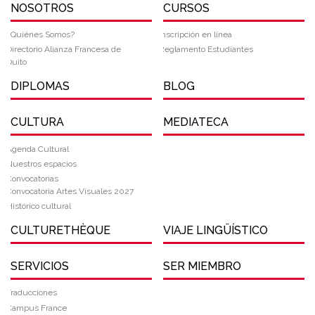
NOSOTROS
CURSOS
¿Quiénes Somos?
Inscripción en línea
Directorio Alianza Francesa de
Reglamento Estudiantes
Quito
DIPLOMAS
BLOG
CULTURA
MEDIATECA
Agenda Cultural
Nuestros espacios
Convocatorias
Convocatoria Artes Visuales 2027
Histórico cultural
CULTURETHÈQUE
VIAJE LINGÜÍSTICO
SERVICIOS
SER MIEMBRO
Traducciones
Campus France