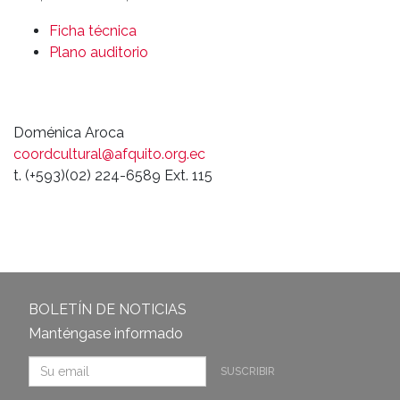
Ficha técnica
Plano auditorio
Doménica Aroca
coordcultural@afquito.org.ec
t. (+593)(02) 224-6589 Ext. 115
BOLETÍN DE NOTICIAS
Manténgase informado
SUSCRIBIR