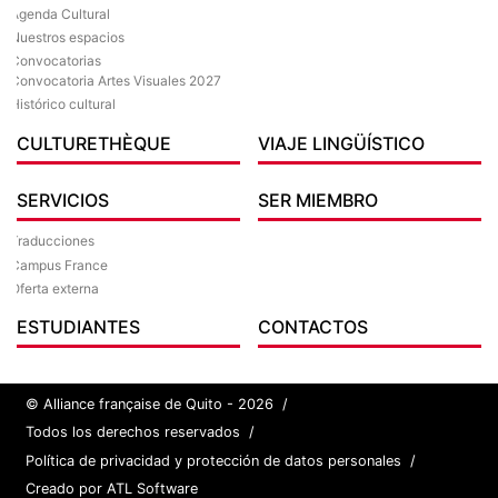
Agenda Cultural
Nuestros espacios
Convocatorias
Convocatoria Artes Visuales 2027
Histórico cultural
CULTURETHÈQUE
VIAJE LINGÜÍSTICO
SERVICIOS
SER MIEMBRO
Traducciones
Campus France
Oferta externa
ESTUDIANTES
CONTACTOS
© Alliance française de Quito - 2026
/
Todos los derechos reservados
/
Política de privacidad y protección de datos personales
/
Creado por ATL Software