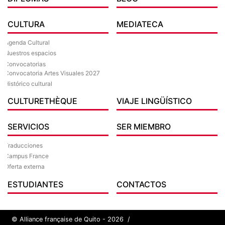
CULTURA
MEDIATECA
Agenda Cultural
Nuestros espacios
Convocatorias
Convocatoria Artes Visuales 2027
Histórico cultural
CULTURETHÈQUE
VIAJE LINGÜÍSTICO
SERVICIOS
SER MIEMBRO
Traducciones
Campus France
Oferta externa
ESTUDIANTES
CONTACTOS
© Alliance française de Quito - 2026
/